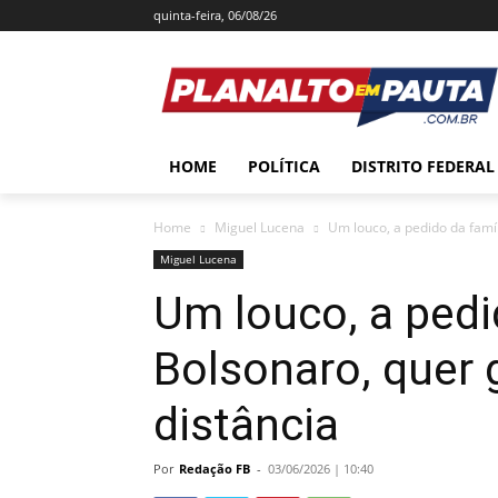
quinta-feira, 06/08/26
HOME
POLÍTICA
DISTRITO FEDERAL
Home
Miguel Lucena
Um louco, a pedido da famíl
Miguel Lucena
Um louco, a pedi
Bolsonaro, quer g
distância
Por
Redação FB
-
03/06/2026 | 10:40