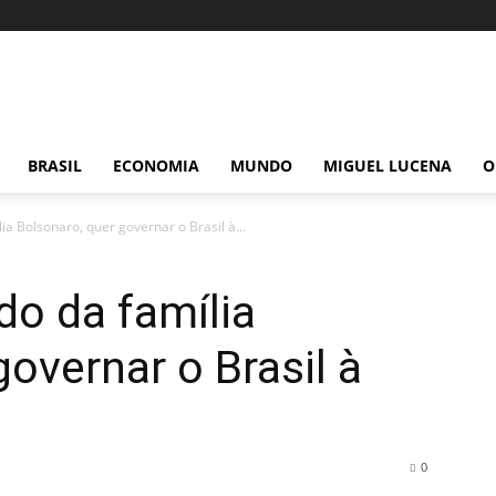
BRASIL
ECONOMIA
MUNDO
MIGUEL LUCENA
O
ia Bolsonaro, quer governar o Brasil à...
do da família
overnar o Brasil à
0