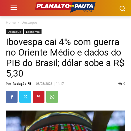
Home
Destaque
Destaque
Economia
Ibovespa cai 4% com guerra
no Oriente Médio e dados do
PIB do Brasil; dólar sobe a R$
5,30
Por
Redação FB
-
03/03/2026 | 14:17
0