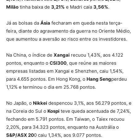
Milão
tinha baixa de
3,21%
e Madri caía
3,56%
.
Já as bolsas da
Ásia
fecharam em queda nesta terça-
feira, diante do agravamento da guerra no Oriente Médio,
que aumentou a aversão ao risco entre os investidores.
Na China, o índice de
Xangai
recuou 1,43%, aos 4.122
pontos, enquanto o
CSI300
, que reúne as maiores
empresas listadas em Xangai e Shenzhen, caiu 1,54%,
para 4.655 pontos. Em Hong Kong, o
Hang Seng
perdeu
1,12% e terminou o dia em 25.768 pontos.
No Japão, o
Nikkei
despencou 3,1%, aos 56.279 pontos, e
na Coreia do Sul o
Kospi
teve queda acentuada de 7,24%,
fechando em 5.791 pontos. Em Taiwan, o Taiex recuou
2,20%, para 34.323 pontos, enquanto na Austrália o
S&P/ASX 20
0 caiu 1,34%, aos 9.077 pontos.