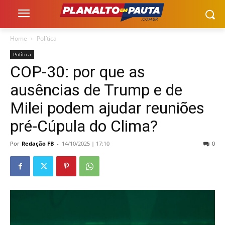
Home
Política
Política
COP-30: por que as
ausências de Trump e de
Milei podem ajudar reuniões
pré-Cúpula do Clima?
Por
Redação FB
-
14/10/2025 | 17:10
0