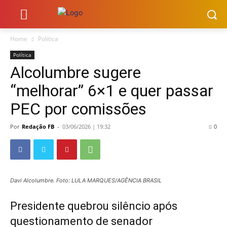
Home
Política
Política
Alcolumbre sugere
“melhorar” 6×1 e quer passar
PEC por comissões
Por
Redação FB
-
03/06/2026 | 19:32
0
Davi Alcolumbre. Foto: LULA MARQUES/AGÊNCIA BRASIL
Presidente quebrou silêncio após
questionamento de senador