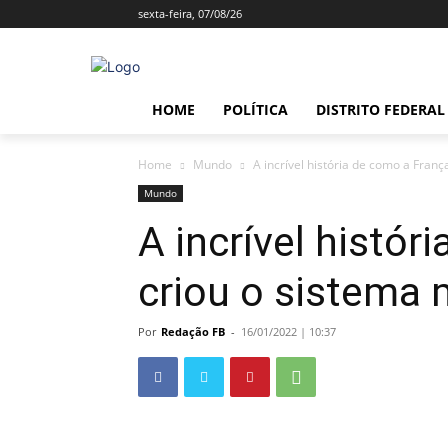
sexta-feira, 07/08/26
HOME
POLÍTICA
DISTRITO FEDERAL
Home
Mundo
A incrível história de como a Fran
Mundo
A incrível histór
criou o sistema 
Por
Redação FB
-
16/01/2022 | 10:37