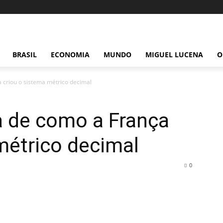
BRASIL
ECONOMIA
MUNDO
MIGUEL LUCENA
O
ça criou o sistema métrico decimal
ia de como a França
métrico decimal
0