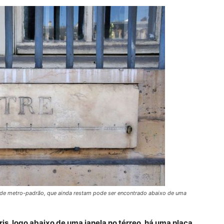
s de metro-padrão, que ainda restam pode ser encontrado abaixo de uma
is, logo abaixo de uma janela no térreo, há uma placa