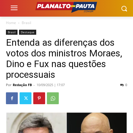
Home
Brasil
Brasil
Destaque
Entenda as diferenças dos
votos dos ministros Moraes,
Dino e Fux nas questões
processuais
Por
Redação FB
-
10/09/2025 | 17:07
0