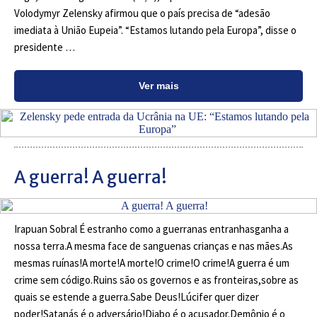
Volodymyr Zelensky afirmou que o país precisa de “adesão
imediata à União Eupeia”. “Estamos lutando pela Europa”, disse o
presidente …
Ver mais
A guerra! A guerra!
Irapuan Sobral É estranho como a guerranas entranhasganha a
nossa terra.A mesma face de sanguenas crianças e nas mães.As
mesmas ruínas!A morte!A morte!O crime!O crime!A guerra é um
crime sem código.Ruins são os governos e as fronteiras,sobre as
quais se estende a guerra.Sabe Deus!Lúcifer quer dizer
poder!Satanás é o adversário!Diabo é o acusador.Demônio é o