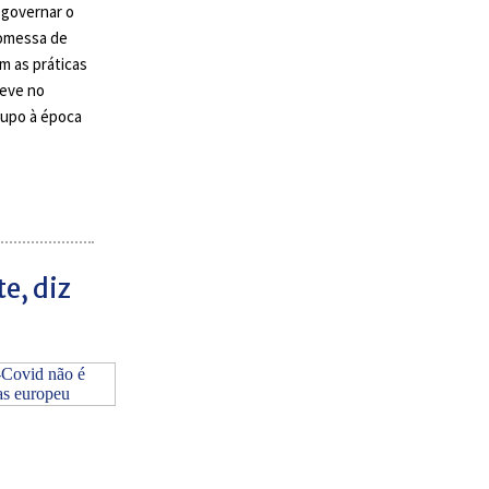
 governar o
romessa de
m as práticas
teve no
rupo à época
e, diz