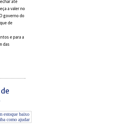
echar até
eça a valer no
 O governo do
oque de
ntos e para a
im das
 de
r