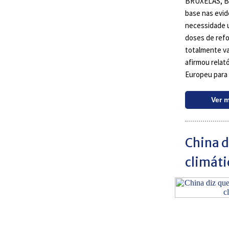
BRUXELAS, B
base nas evid
necessidade 
doses de refo
totalmente va
afirmou relat
Europeu para
Ver 
China d
climáti