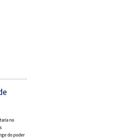
de
taria no
s
nge do poder