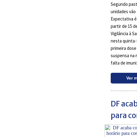
Segundo pasta,
unidades vão 
Expectativa é
partir de 15 
Vigilância à S
nesta quinta-f
primeira dose
suspensa na m
falta de imun
Ver 
DF acab
para co