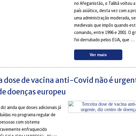
no Afeganistão, o Talibã voltou a
país asiático, desta vez com a p
uma administração moderada, se
medievais que impôs quando es
comando, entre 1996 e 2001. O g
foi derrubado pelos EUA, que …
Ver mais
a dose de vacina anti-Covid não é urgent
de doenças europeu
iz ainda que doses adicionais já
luídas no programa regular de
 pessoas com sistema
gravemente enfraquecido