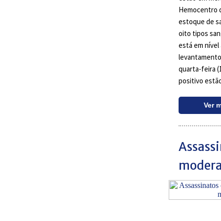
Hemocentro de
estoque de s
oito tipos sa
está em níve
levantamento 
quarta-feira (
positivo estã
Ver 
Assass
modera