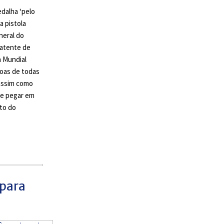
dalha ‘pelo
 pistola
neral do
patente de
a Mundial
soas de todas
 assim como
ue pegar em
to do
 para