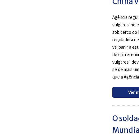
China v
Agência regul
vulgares' no 
sob cerco do 
reguladora de
vai banir a e
de entretenim
vulgares" dev
se de mais um
que a Agência
Ver 
O solda
Mundia