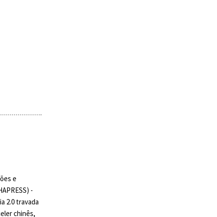
ções e
HAPRESS) -
a 2.0 travada
eler chinês,