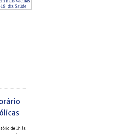
orário
ólicas
tório de 1h às