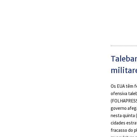
Taleban
militar
Os EUA têm fe
ofensiva tal
(FOLHAPRESS
governo afeg
nesta quinta 
cidades estra
fracasso do p