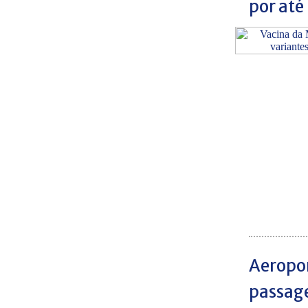
por até
Aeropor
passag