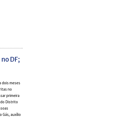
 no DF;
da dois meses
ritas no
sar primeira
do Distrito
ssoas
 Gás, auxílio