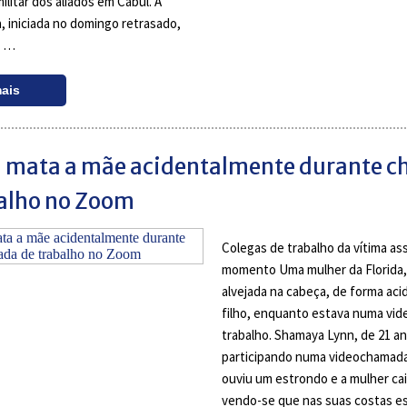
litar dos aliados em Cabul. A
a, iniciada no domingo retrasado,
s …
mais
a mata a mãe acidentalmente durante 
balho no Zoom
Colegas de trabalho da vítima as
momento Uma mulher da Florida,
alvejada na cabeça, de forma acid
filho, enquanto estava numa vi
trabalho. Shamaya Lynn, de 21 a
participando numa videochamad
ouviu um estrondo e a mulher cai
vendo-se que nas suas costas e