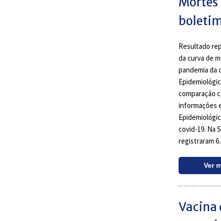
Mortes 
boleti
Resultado re
da curva de m
pandemia da 
Epidemiológic
comparação co
informações 
Epidemiológic
covid-19. Na 
registraram 6
Ver 
Vacina 