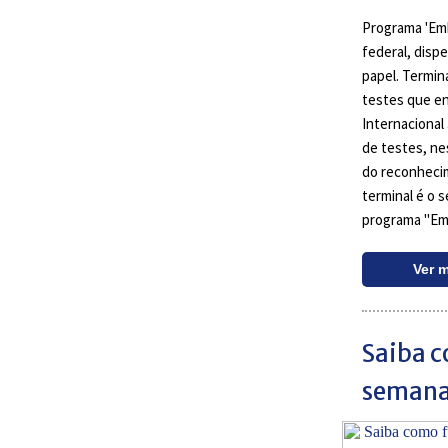
Programa 'Em
federal, dis
papel. Termina
testes que en
Internacional
de testes, nes
do reconhecim
terminal é o 
programa "Em
Ver 
Saiba c
seman