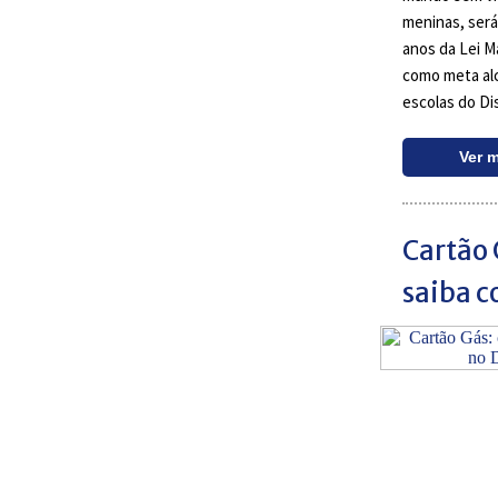
meninas, será
anos da Lei M
como meta alc
escolas do Di
Ver 
Cartão 
saiba c