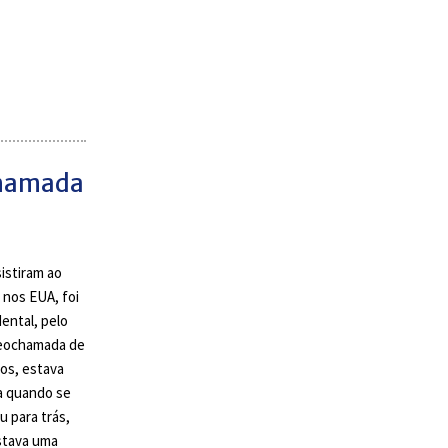
chamada
sistiram ao
 nos EUA, foi
ental, pelo
deochamada de
nos, estava
a quando se
u para trás,
stava uma