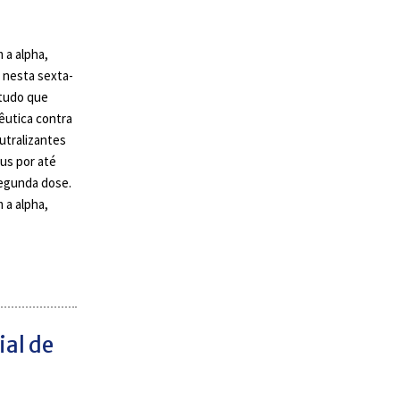
 a alpha,
 nesta sexta-
studo que
êutica contra
utralizantes
rus por até
segunda dose.
 a alpha,
ial de