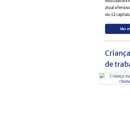
musculatura mi
atual ofensiv
viu 12 capitai
Ver 
Crianç
de tra