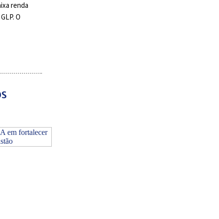
aixa renda
 GLP. O
os