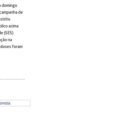
o domingo
a campanha de
strito
blico acima
de (SES)
ação na
5 doses foram