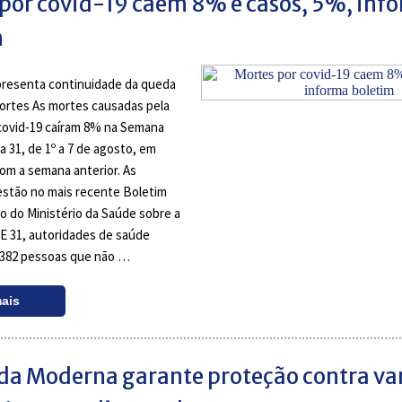
por covid-19 caem 8% e casos, 5%, inf
m
presenta continuidade da queda
ortes As mortes causadas pela
covid-19 caíram 8% na Semana
a 31, de 1º a 7 de agosto, em
m a semana anterior. As
estão no mais recente Boletim
o do Ministério da Saúde sobre a
SE 31, autoridades de saúde
.382 pessoas que não …
mais
da Moderna garante proteção contra va