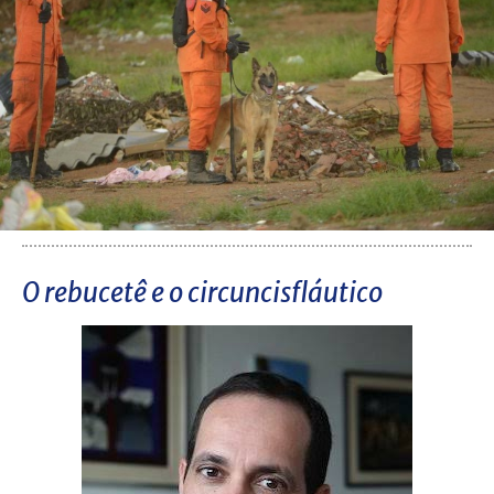
O rebucetê e o circuncisfláutico